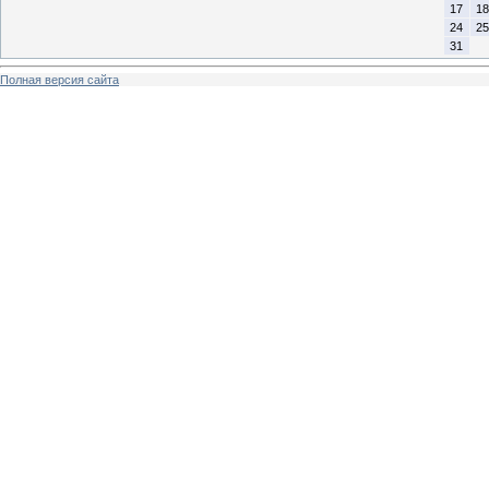
17
18
24
25
31
Полная версия сайта