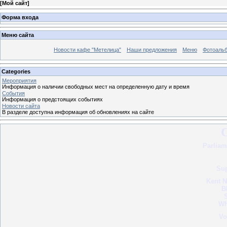
[
Мой сайт
]
Форма входа
Меню сайта
Новости кафе "Метелица"
Наши предложения
Меню
Фотоаль
Categories
Мероприятия
Информация о наличии свободных мест на определенную дату и время
События
Информация о предстоящих событиях
Новости сайта
В разделе доступна информация об обновлениях на сайте
Parliam
Su
Kent N
B
S
Wh
Vo