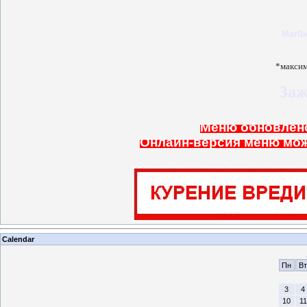
Marlb
*максим
Заж
Меню обновлено 
Онлайн-версия меню мож
Calendar
Пн
Вт
3
4
10
11