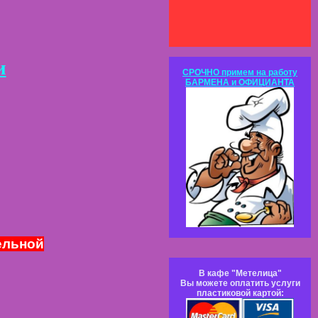
и
СРОЧНО примем на работу
БАРМЕНА и ОФИЦИАНТА
ельной
В кафе "Метелица"
Вы можете оплатить услуги
пластиковой картой: