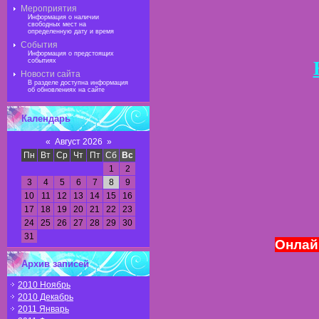
Мероприятия
Информация о наличии
свободных мест на
определенную дату и время
События
Информация о предстоящих
событиях
Новости сайта
В разделе доступна информация
об обновлениях на сайте
Календарь
«
Август 2026
»
Пн
Вт
Ср
Чт
Пт
Сб
Вс
1
2
3
4
5
6
7
8
9
10
11
12
13
14
15
16
17
18
19
20
21
22
23
24
25
26
27
28
29
30
31
Онлай
Архив записей
2010 Ноябрь
2010 Декабрь
2011 Январь