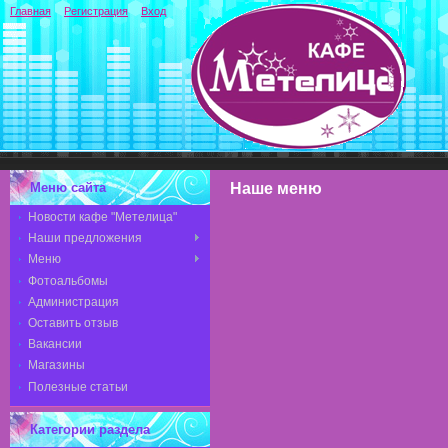
Главная
Регистрация
Вход
Меню сайта
Наше меню
Новости кафе "Метелица"
Наши предложения
Меню
Фотоальбомы
Администрация
Оставить отзыв
Вакансии
Магазины
Полезные статьи
Категории раздела