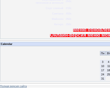
//50г.
чесноком и зеленью
Соус соевый
//15г.
Сметана
//50г.
Майонез
//50г.
Кетчуп
//50г.
Меню обновлено
Онлайн-версия меню мож
Calendar
Пн
Вт
3
4
10
11
17
18
24
25
31
Полная версия сайта