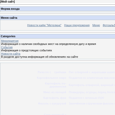
[
Мой сайт
]
Форма входа
Меню сайта
Новости кафе "Метелица"
Наши предложения
Меню
Фотоаль
Categories
Мероприятия
Информация о наличии свободных мест на определенную дату и время
События
Информация о предстоящих событиях
Новости сайта
В разделе доступна информация об обновлениях на сайте
Ризотто с грибами
Рис отварной с жареными шампи
Картофельное пюре
Подается со сливочным маслом 
Картофель по-
Картофель отварной, жареный с
деревенски
Микс из овощей
Помидоры, огурцы, перец болгар
Картофель фри
Подается с зеленью //100
Фасоль с кукурузой
Запечённая стручковая фасоль и
Соус красный с