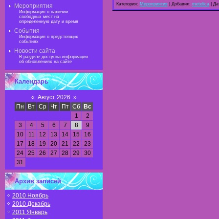
Категория:
Мероприятия
| Добавил:
metelica
| Да
Мероприятия
Информация о наличии
свободных мест на
определенную дату и время
События
Информация о предстоящих
событиях
Новости сайта
В разделе доступна информация
об обновлениях на сайте
Календарь
«
Август 2026
»
Пн
Вт
Ср
Чт
Пт
Сб
Вс
1
2
3
4
5
6
7
8
9
10
11
12
13
14
15
16
17
18
19
20
21
22
23
24
25
26
27
28
29
30
31
Архив записей
2010 Ноябрь
2010 Декабрь
2011 Январь