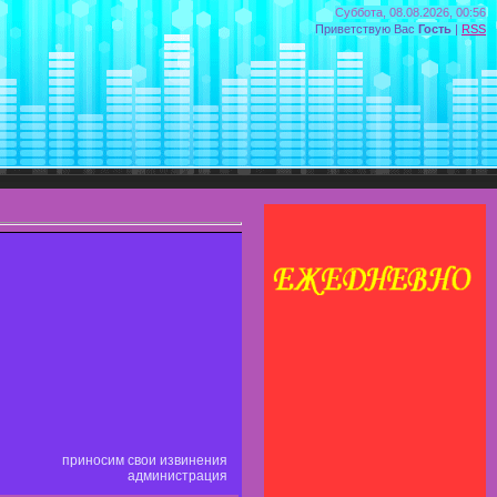
Суббота, 08.08.2026, 00:56
Приветствую Вас
Гость
|
RSS
приносим свои извинения
администрация