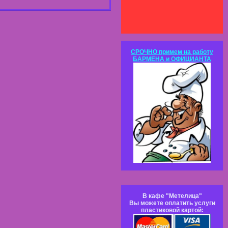
СРОЧНО примем на работу
БАРМЕНА и ОФИЦИАНТА
В кафе "Метелица"
Вы можете оплатить услуги
пластиковой картой: