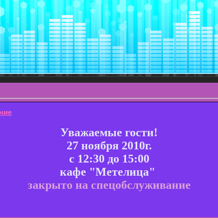
ние
Уважаемые гости!
27 ноября 2010г.
с 12:30 до 15:00
кафе "Метелица"
закрыто на спецобслуживание