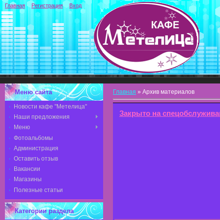
Главная
Регистрация
Вход
Меню сайта
Главная
»
Архив материалов
Новости кафе "Метелица"
Закрыто на спецобслужива
Наши предложения
Меню
Фотоальбомы
Администрация
Оставить отзыв
Вакансии
Магазины
Полезные статьи
Категории раздела