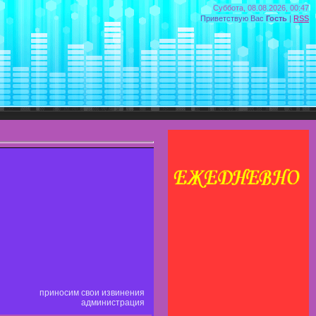
Суббота, 08.08.2026, 00:47
Приветствую Вас
Гость
|
RSS
приносим свои извинения
администрация