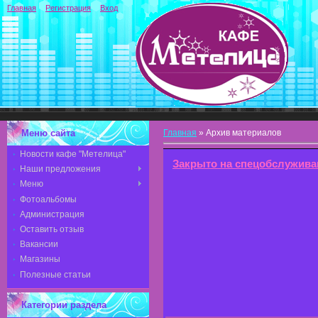
Главная
Регистрация
Вход
Меню сайта
Главная
»
Архив материалов
Новости кафе "Метелица"
Закрыто на спецобслужива
Наши предложения
Меню
Фотоальбомы
Администрация
Оставить отзыв
Вакансии
Магазины
Полезные статьи
Категории раздела