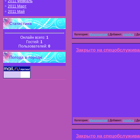
2011 Февраль
2011 Март
2011 Май
Статистика
Категория:
Мероприятия
| Добавил:
metelica
| Да
Онлайн всего:
1
Гостей:
1
Пользователей:
0
Закрыто на спецобслужива
Погода в городе
Категория:
Мероприятия
| Добавил:
metelica
| Да
Закрыто на спецобслужива