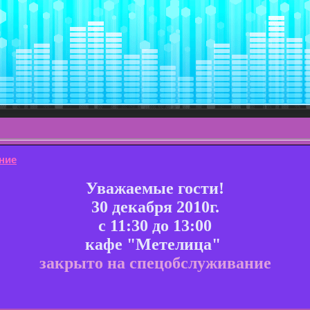
ние
Уважаемые гости!
30 декабря 2010г.
с 11:30 до 13:00
кафе "Метелица"
закрыто на спецобслуживание