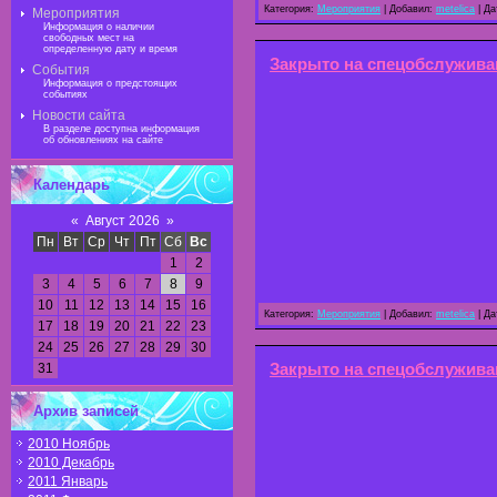
Категория:
Мероприятия
| Добавил:
metelica
| Да
Мероприятия
Информация о наличии
свободных мест на
определенную дату и время
Закрыто на спецобслужива
События
Информация о предстоящих
событиях
Новости сайта
В разделе доступна информация
об обновлениях на сайте
Календарь
«
Август 2026
»
Пн
Вт
Ср
Чт
Пт
Сб
Вс
1
2
3
4
5
6
7
8
9
10
11
12
13
14
15
16
Категория:
Мероприятия
| Добавил:
metelica
| Да
17
18
19
20
21
22
23
24
25
26
27
28
29
30
31
Закрыто на спецобслужива
Архив записей
2010 Ноябрь
2010 Декабрь
2011 Январь